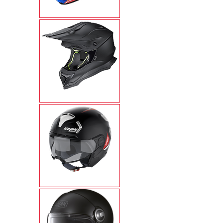
N60-6
N53
N30-4T