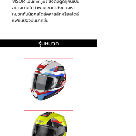
VISOR
เป็น
minijet
ซึ่งดึงดูดผู้คนเป็น
อย่างมากไม่ว่าพวกเขากำลังมองหา
หมวกกันน็อคสไตล์คลาสสิกหรือสไตล์
แฟชั่นปัจจุบันมากขึ้น
รุ่นหมวก
N120-1