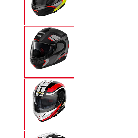
N100-6
N90-3
N80-8