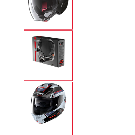
N21 VISOR
N-COM
X-1005 ULTRA
CARBON