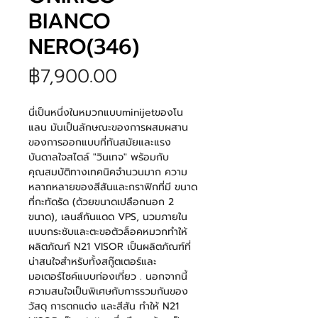
BIANCO
NERO(346)
ราคา
฿7,900.00
นี่เป็นหนึ่งในหมวกแบบ
minijet
ของโน
แลน มันเป็นลักษณะของการผสมผสาน
ของการออกแบบที่ทันสมัยและแรง
บันดาลใจสไตล์ "วินเทจ" พร้อมกับ
คุณสมบัติทางเทคนิคจำนวนมาก ความ
หลากหลายของสีสันและกราฟิกที่มี ขนาด
ที่กะทัดรัด (ด้วยขนาดเปลือกนอก 2
ขนาด)
,
เลนส์กันแดด
VPS,
นวมภายใน
แบบกระชับ
และตะขอตัวล็อคหมวกทำให้
ผลิตภัณฑ์
N
21
VISOR
เป็นผลิตภัณฑ์ที่
น่าสนใจสำหรับทั้งสกู๊ตเตอร์และ
มอเตอร์ไซค์แบบท่องเที่ยว . นอกจากนี้
ความสนใจเป็นพิเศษกับการรวมกันของ
วัสดุ การตกแต่ง และสีสัน ทำให้
N
21