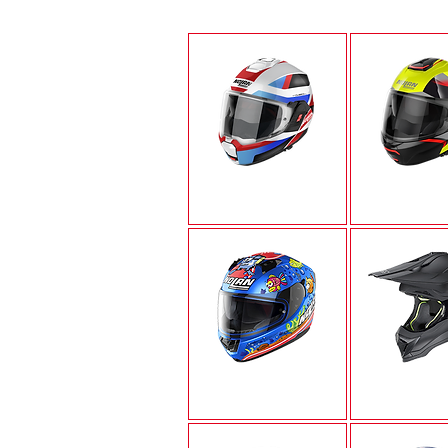
N120-1
N100-
N60-6
N53