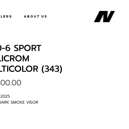
alers
About Us
-6 SPORT
LICROM
TICOLOR (343)
ราคา
800.00
2025
 DARK SMOKE VISOR