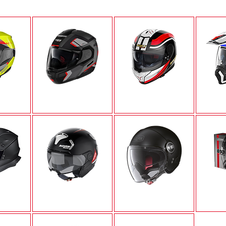
6
N90-3
N80-8
N30-4T
N21 VISOR