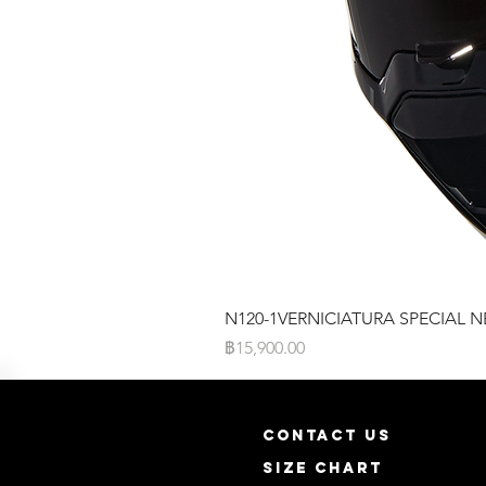
N120-1VERNICIATURA SPECIAL N
ราคา
฿15,900.00
CONTACT US
SIZE CHART