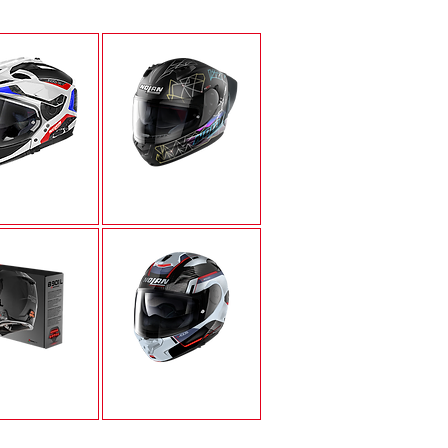
N70-2X
N60-6 SPORT
N-COM
X-1005 ULTRA CARBON