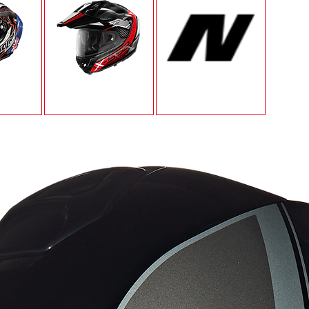
A CARBON
X-552
Shield