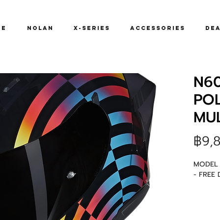
me
NOLAN
X-SERIES
ACCESSORIES
De
N60
PO
MUL
฿9,
MODEL 
- FREE