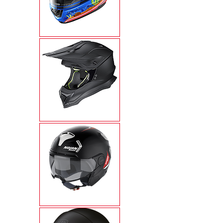
N60-6
N53
N30-4T