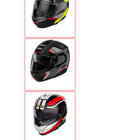
N100-6
N90-3
N80-8