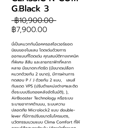
G.Black 3
ราคา
 ฿10,900.00 
ราคา
ปกติ
฿7,900.00
ขาย
นี่เป็นหมวกกันน็อคครอสโอเวอร์ยอด
ลด
นิยมของโนแลน โดดเด่นด้วยการ
ออกแบบที่โดดเด่น คุณสมบัติทางเทคนิค
ที่พิเศษ สีสัน และลายกราฟิกที่หลาก
หลาย มีขนาดกะทัดรัด (มีขนาดเปลือก
หมวกด้วยกัน
2
ขนาด)
,
มีการผ่านการ
ทดสอบ
P / J
ด้วยกัน
2
แบบ
,
เลนส์
กันแดด
VPS
(
ปรับตำแหน่งต่างๆและติด
ตั้งระบบปรับถอยหลังอัตโนมัติ)
,
)
,
AirBooster Technology
หรือ
ระบบ
ระบายอากาศด้านบน
,
ระบบความ
ปลอดภัย
Microlock
2 แบบ
double-
lever
ที่มีการปรับขนาดไมโครเมตร
,
นวัตกรรมนวมแบบ
Clima Comfort
ที่ให้